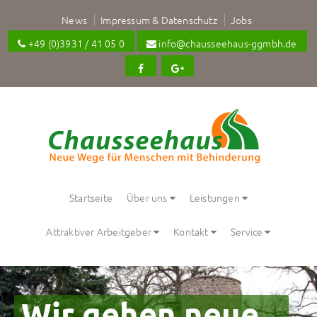
News
Impressum & Datenschutz
Jobs
+49 (0)3931 / 41 05 0
info@chausseehaus-ggmbh.de
Startseite
Über uns
Leistungen
Attraktiver Arbeitgeber
Kontakt
Service
Wir gehen neue