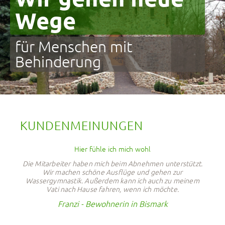
Wege
für Menschen mit
Behinderung
KUNDENMEINUNGEN
Hier fühle ich mich wohl
Die Mitarbeiter haben mich beim Abnehmen unterstützt.
Wir machen schöne Ausflüge und gehen zur
Wassergymnastik. Außerdem kann ich auch zu meinem
Vati nach Hause fahren, wenn ich möchte.
Franzi - Bewohnerin in Bismark