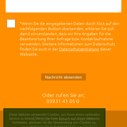
*Wenn Sie die eingegebenen Daten durch Klick auf den
nachfolgenden Button übersenden, erklären Sie sich
damit einverstanden, dass wir Ihre Angaben für die
Beantwortung Ihrer Anfrage bzw. Kontaktaufnahme
verwenden. Weitere Informationen zum Datenschutz
finden Sie auch in der
Datenschutzerklärung
dieser
Webseite.
Nachricht absenden
Oder rufen Sie an:
03931 41 05 0
Diese Website verwendet Cookies, um Ihnen einen optimalen
2026
Chausseehaus gGmbH
Service zu bieten. Wenn Sie Ihren Besuch auf dieser Webseite
fortsetzen, stimmen Sie der Verwendung von Cookies zu.
Impressum & Datenschutz
Kontakt