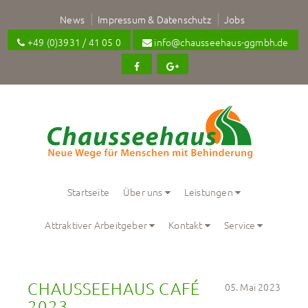
News
Impressum & Datenschutz
Jobs
+49 (0)3931 / 41 05 0
info@chausseehaus-ggmbh.de
Startseite
Über uns
Leistungen
Attraktiver Arbeitgeber
Kontakt
Service
CHAUSSEEHAUS CAFÉ 
05. Mai 2023
2023