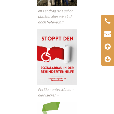
Im Landtag ist´s schon
dunkel, aber wir sind
noch hellwach!!
Petition unterstützen -
hier klicken -