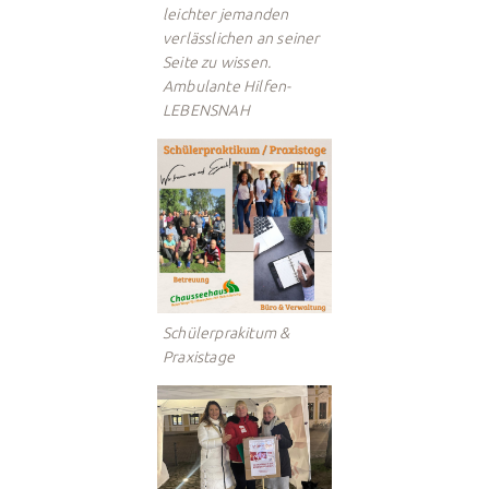
leichter jemanden
verlässlichen an seiner
Seite zu wissen.
Ambulante Hilfen-
LEBENSNAH
Schülerprakitum &
Praxistage