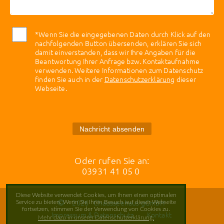
*Wenn Sie die eingegebenen Daten durch Klick auf den
nachfolgenden Button übersenden, erklären Sie sich
damit einverstanden, dass wir Ihre Angaben für die
Beantwortung Ihrer Anfrage bzw. Kontaktaufnahme
verwenden. Weitere Informationen zum Datenschutz
finden Sie auch in der
Datenschutzerklärung
dieser
Webseite.
Nachricht absenden
Oder rufen Sie an:
03931 41 05 0
Diese Website verwendet Cookies, um Ihnen einen optimalen
2026
Chausseehaus gGmbH
Service zu bieten. Wenn Sie Ihren Besuch auf dieser Webseite
fortsetzen, stimmen Sie der Verwendung von Cookies zu.
Impressum & Datenschutz
Kontakt
Mehr dazu in unserer Datenschutzerklärung.