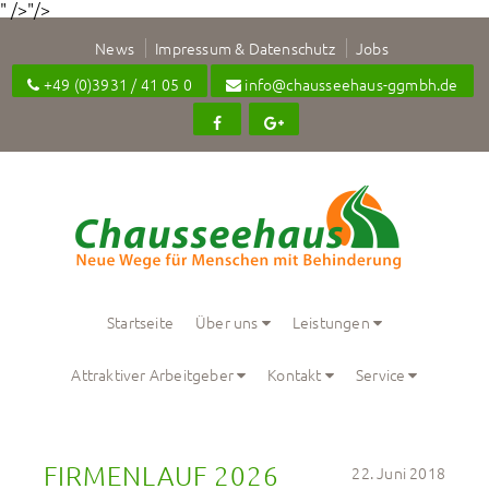
" />"/>
News
Impressum & Datenschutz
Jobs
+49 (0)3931 / 41 05 0
info@chausseehaus-ggmbh.de
Startseite
Über uns
Leistungen
Attraktiver Arbeitgeber
Kontakt
Service
FIRMENLAUF 2026
22. Juni 2018