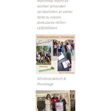
Manchmal macht es
leichter jemanden
verlässlichen an seiner
Seite zu wissen.
Ambulante Hilfen-
LEBENSNAH
Schülerprakitum &
Praxistage