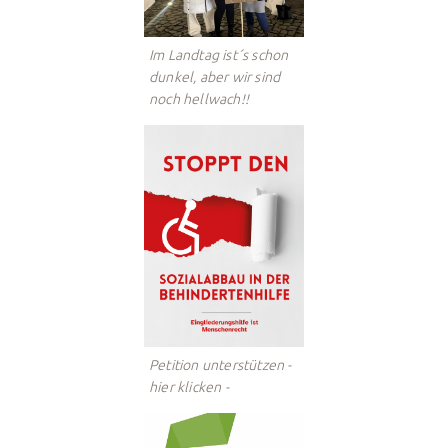
Im Landtag ist´s schon
dunkel, aber wir sind
noch hellwach!!
Petition unterstützen -
hier klicken -