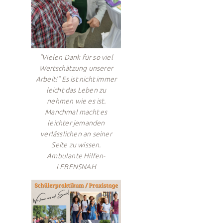
"Vielen Dank für so viel
Wertschätzung unserer
Arbeit!" Es ist nicht immer
leicht das Leben zu
nehmen wie es ist.
Manchmal macht es
leichter jemanden
verlässlichen an seiner
Seite zu wissen.
Ambulante Hilfen-
LEBENSNAH