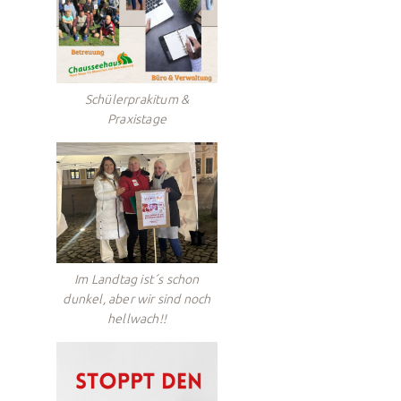
Schülerprakitum &
Praxistage
Im Landtag ist´s schon
dunkel, aber wir sind noch
hellwach!!