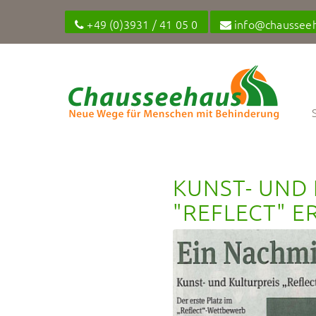
+49 (0)3931 / 41 05 0
info@chaussee
KUNST- UND 
"REFLECT" E