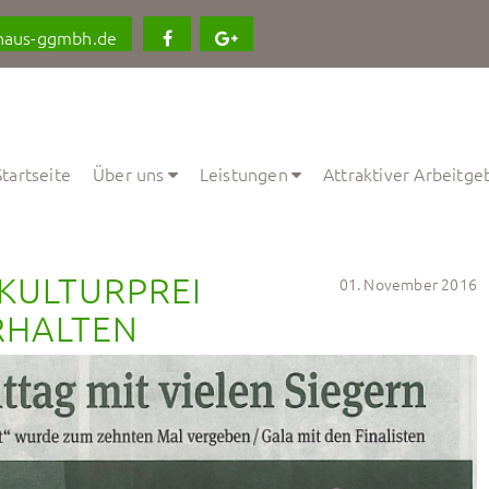
haus-ggmbh.de
Startseite
Über uns
Leistungen
Attraktiver Arbeitge
KULTURPREI 
01. November 2016
RHALTEN